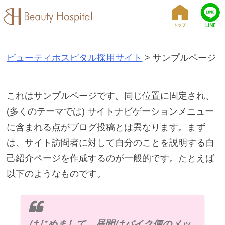
S
k
i
p
ビューティホスピタル採用サイト
>
サンプルページ
t
o
これはサンプルページです。同じ位置に固定され、
c
(多くのテーマでは) サイトナビゲーションメニュー
o
に含まれる点がブログ投稿とは異なります。まず
n
は、サイト訪問者に対して自分のことを説明する自
t
己紹介ページを作成するのが一般的です。たとえば
e
以下のようなものです。
n
t
はじめまして。昼間はバイク便のメッ